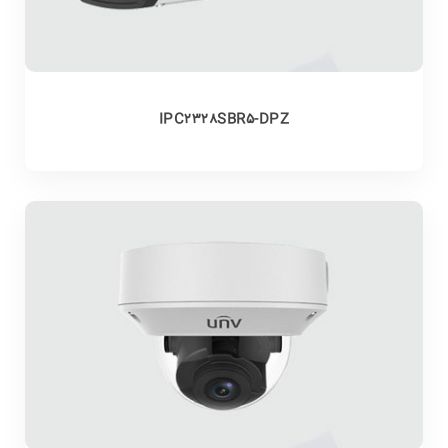
IPC2328SBR5-DPZ