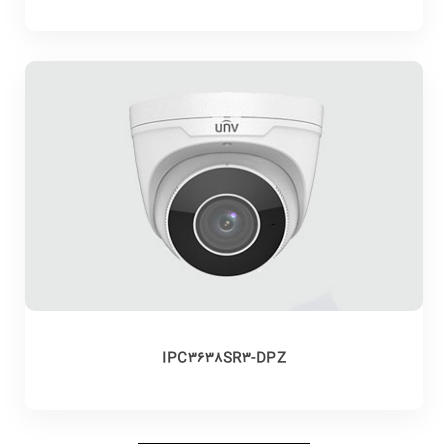
IPC3638SR3-DPZ