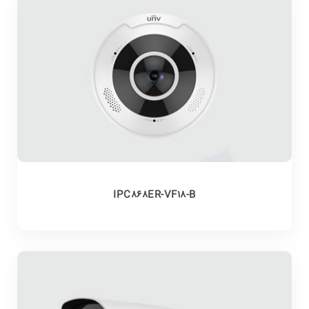
IPC868ER-VF18-B