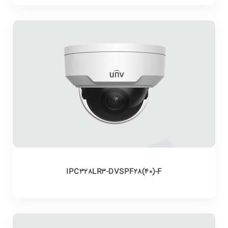
IPC328LR3-DVSPF28(40)-F