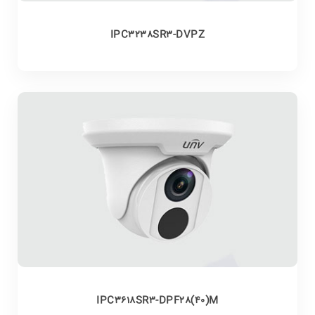
IPC3238SR3-DVPZ
IPC3618SR3-DPF28(40)M